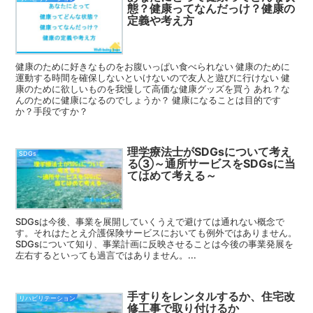
態？健康ってなんだっけ？健康の
定義や考え方
健康のために好きなものをお腹いっぱい食べられない 健康のために
運動する時間を確保しないといけないので友人と遊びに行けない 健
康のために欲しいものを我慢して高価な健康グッズを買う あれ？な
んのために健康になるのでしょうか？ 健康になることは目的です
か？手段ですか？
理学療法士がSDGsについて考え
SDGs
る③～通所サービスをSDGsに当
てはめて考える～
SDGsは今後、事業を展開していくうえで避けては通れない概念で
す。それはたとえ介護保険サービスにおいても例外ではありません。
SDGsについて知り、事業計画に反映させることは今後の事業発展を
左右するといっても過言ではありません。...
手すりをレンタルするか、住宅改
リハビリテーション
修工事で取り付けるか