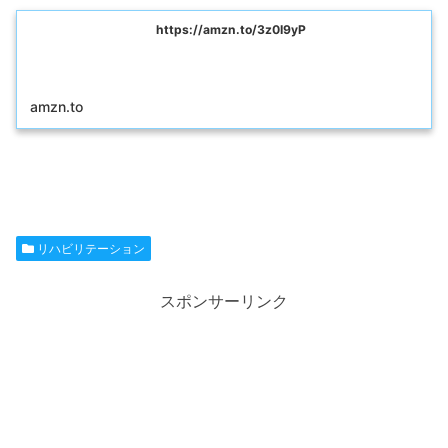
https://amzn.to/3z0I9yP
amzn.to
リハビリテーション
スポンサーリンク