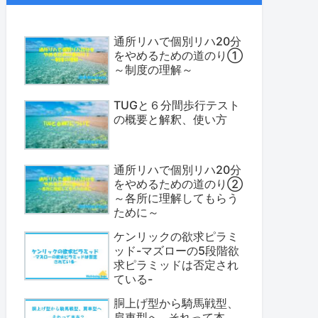
通所リハで個別リハ20分
をやめるための道のり①
～制度の理解～
TUGと６分間歩行テスト
の概要と解釈、使い方
通所リハで個別リハ20分
をやめるための道のり②
～各所に理解してもらう
ために～
ケンリックの欲求ピラミ
ッド-マズローの5段階欲
求ピラミッドは否定され
ている-
胴上げ型から騎馬戦型、
肩車型へ…それって本